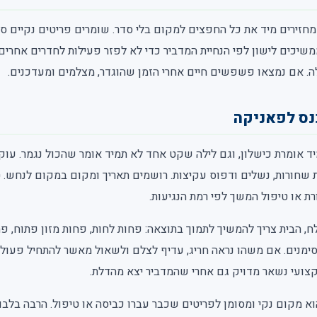
זירים מיד את כל החפצים למקום בלי סדר. שומרים פריטים נקיים סג
יכים לישון לפי הנחיית המדביר כדי לא לפזר פעילות לחדרים אחרים
ה. אם נמצאו פשפשים חיים אחרי הזמן שהוגדר, מצלמים ומעדכנים.
נס לפאניקה
ד אומרת כישלון, וגם לילה שקט אחד לא תמיד אומר שהכול נגמר. עוקב
 שחורות, נשלים ודפוס עקיצות. רושמים תאריך ומקום במקום לנחש.
רת או טיפול המשך לפי רמת הנגיעות.
ח, הבית צריך להמשיך לתמוך בתוצאה: פחות לחות, פחות מזון פתוח, 
 סימנים. אם משהו נראה חריג, עדיף לצלם ולשאול מאשר להתחיל פע
קצועי נשאר מדויק גם אחרי שהמדביר יצא מהדלת.
א מקום נקי ומסומן לפריטים שכבר עברו כביסה או טיפול. הרבה בלבו