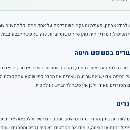
לבים: אבחון, פעולה ומעקב. כשמדלגים על אחד מהם, קל לחשוב שה
 הטיפול. המדריך הזה נותן סדר פשוט וברור, כזה שאפשר לבצע בבית 
שדים בפשפש מיטה
זר. מצלמים עקיצות, כתמים, נקודות שחורות, נשלים או חרק חי אם רו
על הספה. אם יש אפשרות, משאירים את החדר כפי שהוא עד לקבלת ה
ם מסודרים מאוד, ולכן אין סיבה להתבייש או לחכות.
גדים
לשקיות בתוך החדר, סוגרים היטב, ומעבירים ישירות לכביסה או ייבוש 
יפול בחום או כביסה, שמים את הפריטים בשקית נקייה ומסמנים שהם נ