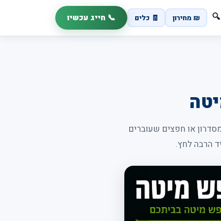
📞 חייג עכשיו
🔍
₪ מחירון
🧾 כלים
יטה
סדרון או חפצים שעוברים
יד הרבה לחץ.