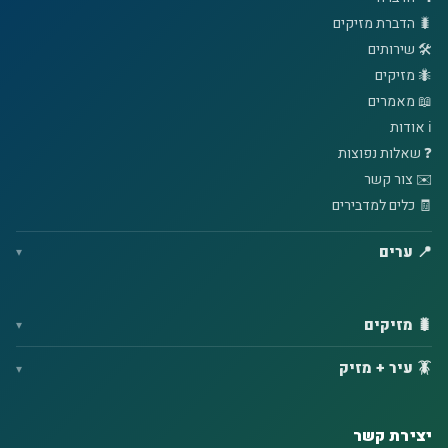
🐛 הדברת מזיקים
🛠️ שירותים
🐜 מזיקים
📖 מאמרים
ℹ️ אודות
❓ שאלות נפוצות
✉️ צור קשר
🧾 כלים למדבירים
📍 ערים
🐛 מזיקים
🪳 עיר + מזיק
יצירת קשר