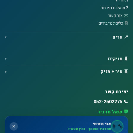
ℹ️ אודות
❓ שאלות נפוצות
✉️ צור קשר
🧾 כלים למדבירים
📍 ערים
🐛 מזיקים
🪳 עיר + מזיק
יצירת קשר
📞 052-2502275
💬 שאל מדביר
⏰ זמינות גבוהה – ימים א'–ו'
אבי מזרחי
👨‍🔧
✕
מדביר מוסמך · זמין עכשיו
🗺️ חולון, בת ים, ראשון לציון, תל אביב, רחובות, נס ציונה, אשדוד