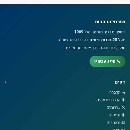
מזרחי הדברות
רישיון מדביר מוסמך מס'
1969
מעל
20 שנות ניסיון
בהדברה מקצועית.
חולון, בת ים וגוש דן – פריסה ארצית.
📞 חייג עכשיו
דפים
🔫 הדברה
🐛 הדברת מזיקים
🛠️ שירותים
🐜 מזיקים
📖 מאמרים