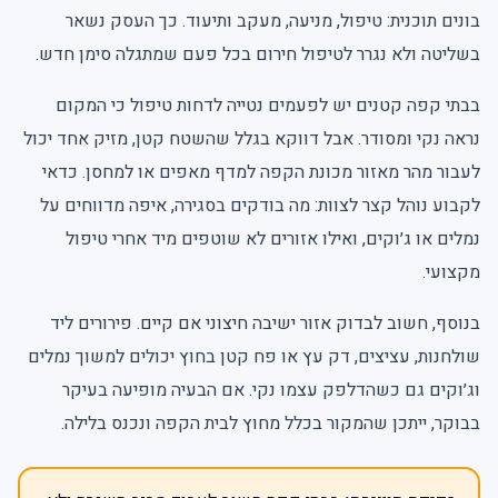
בונים תוכנית: טיפול, מניעה, מעקב ותיעוד. כך העסק נשאר
בשליטה ולא נגרר לטיפול חירום בכל פעם שמתגלה סימן חדש.
בבתי קפה קטנים יש לפעמים נטייה לדחות טיפול כי המקום
נראה נקי ומסודר. אבל דווקא בגלל שהשטח קטן, מזיק אחד יכול
לעבור מהר מאזור מכונת הקפה למדף מאפים או למחסן. כדאי
לקבוע נוהל קצר לצוות: מה בודקים בסגירה, איפה מדווחים על
נמלים או ג׳וקים, ואילו אזורים לא שוטפים מיד אחרי טיפול
מקצועי.
בנוסף, חשוב לבדוק אזור ישיבה חיצוני אם קיים. פירורים ליד
שולחנות, עציצים, דק עץ או פח קטן בחוץ יכולים למשוך נמלים
וג׳וקים גם כשהדלפק עצמו נקי. אם הבעיה מופיעה בעיקר
בבוקר, ייתכן שהמקור בכלל מחוץ לבית הקפה ונכנס בלילה.