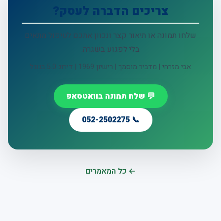
צריכים הדברה לעסק?
שלחו תמונה או תיאור קצר ונכוון אתכם לטיפול מתאים
בלי לפגוע בשגרה.
אבי מזרחי | מדביר מוסמך | רישיון 1969 | דירוג 5.0 בגוגל
💬 שלח תמונה בוואטסאפ
📞 052-2502275
← כל המאמרים