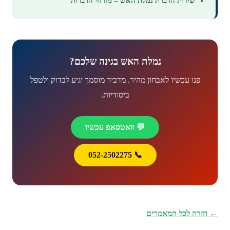
שירות הדברת נמלת האש – מזרחי הדברות
נמלת האש בגינה שלכם?
פנו עכשיו לאבחון מהיר. מדביר מוסמך יגיע לבדוק ולטפל
ביסודיות.
💬 וואטסאפ עכשיו
📞 052-2502275
← חזרה לכל המאמרים