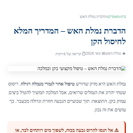
בית
›
מאמרים
›
הדברת נמלת האש
הדברת נמלת האש – המדריך המלא
לחיסול הקן
🔥 נמלת האש
📅 מאי 2026
⏱️ קריאה של 6 דקות
נמלת האש היא מזיק שדורש
טיפול אחר לגמרי מנמלה רגילה
. ריסוס
שטחי יהרוג את הנמלים שרואים, אבל המלכה תמשיך להטיל ביצים
עמוק בקן. התוצאה: תוך שבועיים הגבעה חוזרת וגדולה מבעבר. כך
עושים את זה נכון.
⚠️ אל תנסו להרוס גבעה בכוח, לשפוך מים רותחים לבד, או