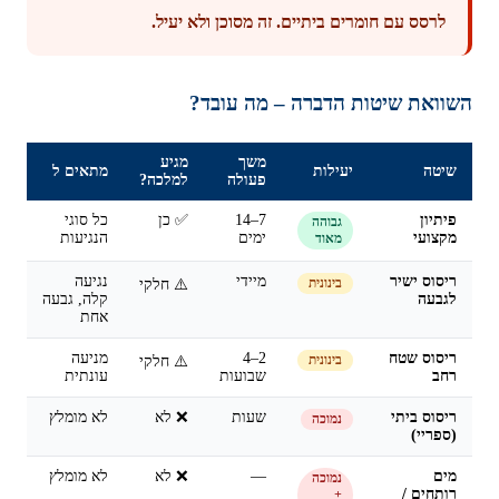
לרסס עם חומרים ביתיים. זה מסוכן ולא יעיל.
השוואת שיטות הדברה – מה עובד?
משך
מגיע
שיטה
יעילות
מתאים ל
פעולה
למלכה?
פיתיון
7–14
✅ כן
כל סוגי
גבוהה
מקצועי
ימים
הנגיעות
מאוד
ריסוס ישיר
מיידי
נגיעה
בינונית
⚠️ חלקי
לגבעה
קלה, גבעה
אחת
ריסוס שטח
2–4
מניעה
בינונית
⚠️ חלקי
רחב
שבועות
עונתית
ריסוס ביתי
שעות
❌ לא
לא מומלץ
נמוכה
(ספריי)
מים
—
❌ לא
לא מומלץ
נמוכה
רותחים /
+