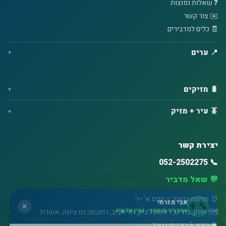
❓ שאלות נפוצות
✉️ צור קשר
🧾 כלים למדבירים
📍 ערים
🐛 מזיקים
🪳 עיר + מזיק
יצירת קשר
📞 052-2502275
💬 שאל מדביר
⏰ זמינות גבוהה – ימים א'–ו'
אבי מזרחי
👨‍🔧
✕
מדביר מוסמך · זמין עכשיו
🗺️ חולון, בת ים, ראשון לציון, תל אביב, רחובות, נס ציונה, אשדוד
🌟 דירוג 5 כוכבים בגוגל