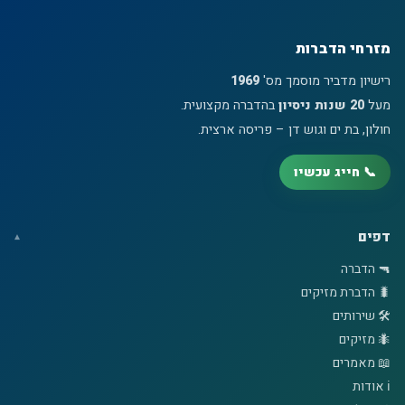
מזרחי הדברות
רישיון מדביר מוסמך מס'
1969
מעל
20 שנות ניסיון
בהדברה מקצועית.
חולון, בת ים וגוש דן – פריסה ארצית.
📞 חייג עכשיו
דפים
🔫 הדברה
🐛 הדברת מזיקים
🛠️ שירותים
🐜 מזיקים
📖 מאמרים
ℹ️ אודות