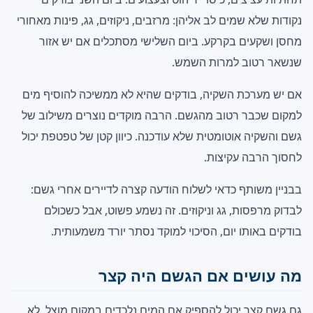
נקודות שלא שמים לב אליהן: מרזבים, ניקוזים, גג, פינות מאחורי
מחסן ושקעים בקרקע. ביום השלישי מסתכלים אם יש אזור
שנשאר רטוב למרות השמש.
אם יש מערכת השקיה, בודקים שהיא לא ממשיכה להוסיף מים
למקום שכבר רטוב מהגשם. הרבה מוקדים נוצרים משילוב של
גשם והשקיה אוטומטית שלא עודכנה. כיוון קטן של טפטפת יכול
לחסוך הרבה עקיצות.
בבניין משותף כדאי לשלוח הודעה קצרה לדיירים אחרי גשם:
לבדוק מרפסות, גג וניקוזים. זה נשמע פשוט, אבל כשכולם
בודקים באותו יום, הסיכוי למוקד נסתר יורד משמעותית.
מה עושים אם הגשם היה קצר
גם גשם קצר יכול להספיק אם המים נלכדים במקום מוצל. לא