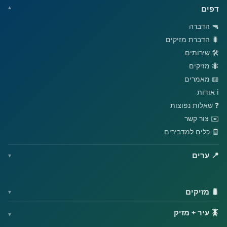
דפים
🔫 הדברה
🐛 הדברת מזיקים
🛠️ שירותים
🐜 מזיקים
📖 מאמרים
ℹ️ אודות
❓ שאלות נפוצות
✉️ צור קשר
🧾 כלים למדבירים
📍 ערים
🐛 מזיקים
🪳 עיר + מזיק