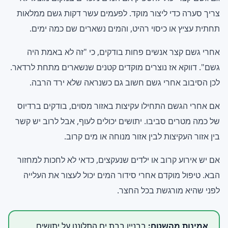
צריך סערה כדי ליצור מוקד. לפעמים עשר דקות גשם ממלאות
תחתית עציץ או כיסוי רהיט, והמים נשארים שם כמה ימים.
אחרי גשם קצר אנשים פחות בודקים, כי "זה לא באמת היה
גשם". דווקא אז נוצרים מוקדים קטנים שנשארים מתחת לרדאר.
לכן הסיבוב אחרי גשם חשוב גם כשנראה שלא ירד הרבה.
אם אחרי הגשם התחילו עקיצות באזור מסוים, בודקים ברדיוס
של כמה מטרים סביבו. יתושים יכולים לעוף, אבל לרוב יש קשר
בין אזור העקיצות לבין אזור מנוחה או מים קרוב.
אם יש אירוע קרוב או ילדים שנעקצים, כדאי לא לחכות למחזור
הבא. טיפול מוקדם אחרי סידור המים יכול לעצור את העלייה
לפני שהיא מורגשת בכל החצר.
אמינות מהשטח:
בבניין בבת ים התלוננו על יתושים