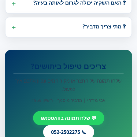
❓ האם השקיה יכולה לגרום לאותה בעיה?
❓ מתי צריך מדביר?
צריכים טיפול ביתושים?
שלחו תמונה של החצר או מקור המים ונכוון אתכם איך
לפעול.
אבי מזרחי | מדביר מוסמך | רישיון 1969
💬 שלח תמונה בוואטסאפ
📞 052-2502275