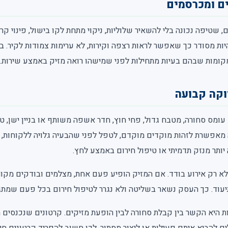
ים ומכרסמים
, שטיפה נכונה בלי להשאיר שלוליות, ניקוי מתחת לקו בישול, פינוי קרט
יות מסודר כך שאפשר לראות רצפה וקירות, לא ערימות צמודות לקיר. בס
מקומות שבהם בעיות מתחילות לפני שמישהו רואה מזיק באמצע שירות.
וקה קבועה
עומס סחורה, מטבח גדול, פחי חוץ, חדר אשפה משותף או בניין ישן, ט
מאפשרת לזהות מוקדים מוקדם, לטפל לפני שהבעיה גלויה ללקוחות, 
יותר מנזק תדמיתי או טיפול חירום באמצע לחץ.
 רק אירוע בודד. אם המזיק הופיע פעם אחת, מצלמים ובודקים מקור. 
ותיעוד. כך העסק נשאר בשליטה ולא נגרר לטיפול חירום בכל פעם שמתג
יא הקשר בין קבלת סחורה לבין הופעת מזיקים. קרטונים שנכנסים מ
ים להביא איתם פעילות או ליצור מסתור. לכן חשוב להפריד קרטונים חיצ