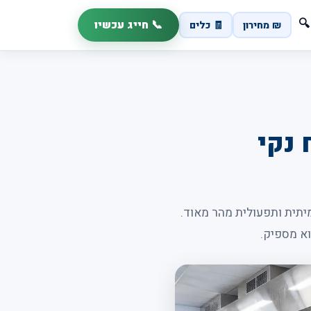
📞 חייג עכשיו
🔍
₪ מחירון
🧾 כלים
 נקי
יתית ותפעולית מהר מאוד.
וא מספיק.