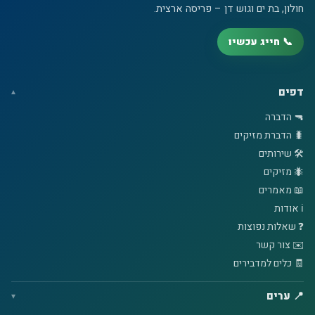
חולון, בת ים וגוש דן – פריסה ארצית.
📞 חייג עכשיו
דפים
🔫 הדברה
🐛 הדברת מזיקים
🛠️ שירותים
🐜 מזיקים
📖 מאמרים
ℹ️ אודות
❓ שאלות נפוצות
✉️ צור קשר
🧾 כלים למדבירים
📍 ערים