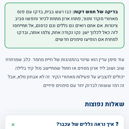
בדיקה של חמש דקות:
כבו רעש בבית, בדקו עם פנס
מאחורי מקרר ותנור, פתחו ארון מתחת לכיור וחפשו סביב
צינורות. אם אתם רואים גם גללים וגם כרסום, אל תתייחסו
לזה כאל לכלוך ישן. נקו נקודה אחת, צלמו אותה, ובדקו
למחרת אם הופיעו סימנים חדשים.
עוד סימן עדין הוא שינוי בהתנהגות של חיית מחמד. כלב שמרחרח
שוב ושוב ליד ארון מסוים או חתול שמתיישב מול קיר בלילה
יכולים להצביע על פעילות מאחורי הקיר. זה לא אבחון מלא, אבל
זה רמז ששווה לבדוק יחד עם סימנים פיזיים.
שאלות נפוצות
❓ איך נראה גללים של עכבר?