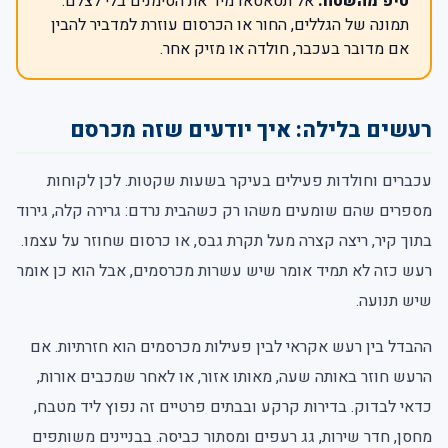
טיפ מהשטח:
אל תטאטאו מיד את הסימנים בלי לצלם.
תמונה של הגללים, החור או הכרסום עוזרת למדביר להבין
אם מדובר בעכבר, חולדה או מזיק אחר.
רעשים בלילה: איך יודעים שזה מכרסם
עכברים וחולדות פעילים בעיקר בשעות שקטות. לכן לקוחות
מספרים שהם שומעים משהו רק כשהבית נרדם: גרירה קלה, גירוד
בתוך קיר, ריצה קצרה מעל תקרת גבס, או כרסום שחוזר על עצמו.
רעש כזה לא תמיד אומר שיש עשרות מכרסמים, אבל הוא כן אומר
שיש תנועה.
ההבדל בין רעש אקראי לבין פעילות מכרסמים הוא חזרתיות. אם
הרעש חוזר באותה שעה, מאותו אזור, או לאחר שמכבים אורות,
כדאי לבדוק. בדירות קרקע ובבתים פרטיים זה נפוץ ליד מטבח,
מחסן, חדר שירות, גג רעפים ומסתור כביסה. בבניינים משותפים