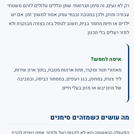
רק לא נעים; זה סימן תברואתי. שתן וגללים עלולים לזהם משטחי
עבודה ומזון, ולכן במטבח ובבתי עסק אסור למשוך זמן. אם יש
ילדים או חיות מחמד בבית, חשוב לטפל בזה בצורה מבוקרת ולא
לפזר רעלים בלי תכנון.
איפה לחפש?
מאחורי תנור ומקרר, תחת ארונות מטבח, בתוך ארון שירות,
ליד צנרת, במחסן, בגג רעפים, במסתור כביסה, ובסביבה
של מזון יבש או מזון בעלי חיים.
מה עושים כשמזהים סימנים
הפעולה הראשונה היא לא לקנות רעל ולפזר. אתם רוצים להבין