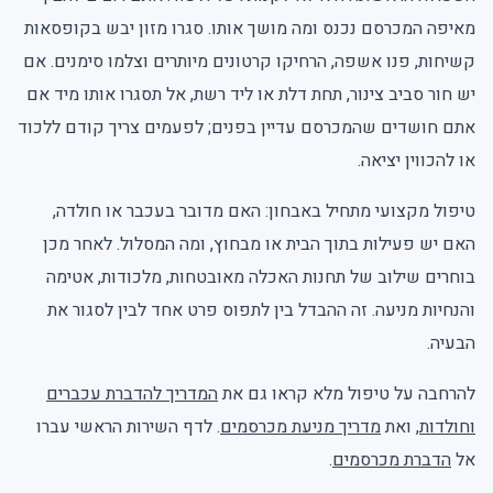
מאיפה המכרסם נכנס ומה מושך אותו. סגרו מזון יבש בקופסאות
קשיחות, פנו אשפה, הרחיקו קרטונים מיותרים וצלמו סימנים. אם
יש חור סביב צינור, תחת דלת או ליד רשת, אל תסגרו אותו מיד אם
אתם חושדים שהמכרסם עדיין בפנים; לפעמים צריך קודם ללכוד
או להכווין יציאה.
טיפול מקצועי מתחיל באבחון: האם מדובר בעכבר או חולדה,
האם יש פעילות בתוך הבית או מבחוץ, ומה המסלול. לאחר מכן
בוחרים שילוב של תחנות האכלה מאובטחות, מלכודות, אטימה
והנחיות מניעה. זה ההבדל בין לתפוס פרט אחד לבין לסגור את
הבעיה.
להרחבה על טיפול מלא קראו גם את
המדריך להדברת עכברים
וחולדות
, ואת
מדריך מניעת מכרסמים
. לדף השירות הראשי עברו
אל
הדברת מכרסמים
.