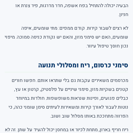
הבעיה יכולה להתחיל בפח אשפה, חדר מדרגות, פיר צנרת או
חניון.
לא רצים לשבור קירות. קודם ממפים: מתי שומעים, איפה
שומעים, האם יש סימני מזון, והאם יש נקודת כניסה סמוכה. מיפוי
נכון חוסך טיפול עיוור.
סימני כרסום, ריח ומסלולי תנועה
מכרסמים משאירים עקבות גם בלי שתראו אותם. חפשו חורים
קטנים בשקיות מזון, סימני שיניים על פלסטיק, קרטון או עץ,
כבלים פגועים, ופינות שנראות משופשפות. חולדות במיוחד
נוטות לעבור לאורך קירות ומשאירות לעיתים סימן שומני כהה, כי
הפרווה מתחככת באותו מסלול שוב ושוב.
ריח חריף בארון, מתחת לכיור או במחסן יכול להעיד על שתן. זה לא