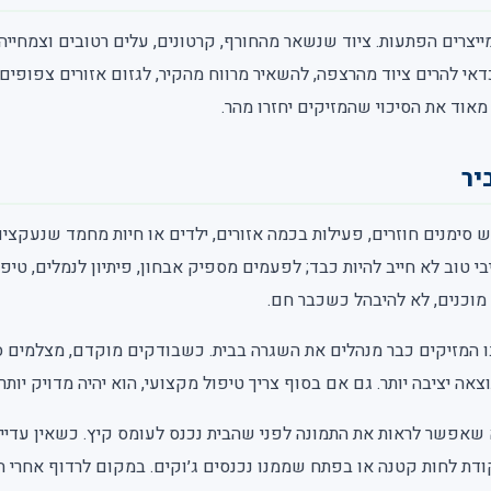
יצרים הפתעות. ציוד שנשאר מהחורף, קרטונים, עלים רטובים וצמחייה 
דאי להרים ציוד מהרצפה, להשאיר מרווח מהקיר, לגזום אזורים צפופים ו
אוד את הסיכוי שהמזיקים יחזרו מהר.
יר
 סימנים חוזרים, פעילות בכמה אזורים, ילדים או חיות מחמד שנעקצים
בי טוב לא חייב להיות כבד; לפעמים מספיק אבחון, פיתיון לנמלים, טיפו
 מוכנים, לא להיבהל כשכבר חם.
 המזיקים כבר מנהלים את השגרה בבית. כשבודקים מוקדם, מצלמים ס
צאה יציבה יותר. גם אם בסוף צריך טיפול מקצועי, הוא יהיה מדויק יו
 שאפשר לראות את התמונה לפני שהבית נכנס לעומס קיץ. כשאין עדיין 
ודת לחות קטנה או בפתח שממנו נכנסים ג׳וקים. במקום לרדוף אחרי ה