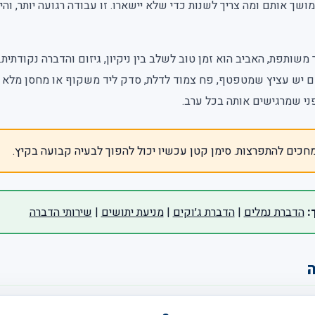
שך אותם ומה צריך לשנות כדי שלא יישארו. זו עבודה רגועה יותר, והיא
משותפת, האביב הוא זמן טוב לשלב בין ניקיון, גיזום והדברה נקודתית.
אם יש עציץ שמטפטף, פח צמוד לדלת, סדק ליד משקוף או מחסן מלא ק
י שמרגישים אותה בכל ערב.
חכים להתפרצות. סימן קטן עכשיו יכול להפוך לבעיה קבועה בקיץ.
:
הדברת נמלים
|
הדברת ג׳וקים
|
מניעת יתושים
|
שירותי הדברה
ה