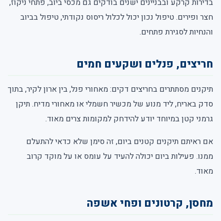
בדירות קרקע ובבניינים ישנים בודקים גם מכסי ביוב, פתחי ניקוז,
חצר ופירים. טיפול נכון יכול לכלול ריסוס נקודתי, טיפול בביוב
והנחיות לסגירת פתחים.
חריצים, פנלים ושקעים חמים
תיקנים מסתתרים בחריצים דקים: מאחורי פנל, בין ארון לקיר, בתוך
סדק באריח, ליד מנוע של מכשיר חשמלי או מאחורי מדיח. תיקן
גרמני קטן במיוחד יודע להידחק למקומות צרים מאוד.
אם ראיתם תיקנים קטנים ביום, זה סימן שלא כדאי להתעלם
ממנו. פעילות ביום יכולה להעיד על עומס או על מוקד קרוב
מאוד.
מחסן, קרטונים ופחי אשפה