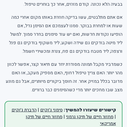
בבעיה הלא נכונה. קודם מזהים, אחר כך בוחרים טיפול.
אם אתם מתלבטים, עשו בדיקה חוזרת באותו מקום אחרי כמה
שעות או למחרת בבוקר. סמנו לעצמכם אם הסימן גדל, אם
הופיעו נקודות חדשות, ואם יש עוד סימנים בחדר סמוך. למשל
ליד מיטה בודקים גם שידה ושקע; ליד משקוף בודקים גם פנל
ורצפה; ליד מטבח בודקים גם פח, צנרת ומכשירי חשמל.
כשמדביר מקבל תמונה מסודרת יחד עם תיאור קצר, אפשר לכוון
מהר יותר: האם צריך טיפול דחוף, האם מספיק מעקב, או האם
מדובר בכלל במזיק אחר. זה חוסך ביקורים מיותרים, אבל גם מונע
מצב שבו מחכים יותר מדי כשהסימנים כבר ברורים.
קישורים שיעזרו להמשיך:
סימני ג׳וקים
|
הדברת ג׳וקים
|
מחזור חיים של תיקן גרמני
|
מחזור חיים של תיקן
אמריקאי