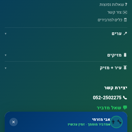
❓ שאלות נפוצות
✉️ צור קשר
🧾 כלים למדבירים
📍 ערים
🐛 מזיקים
🪳 עיר + מזיק
יצירת קשר
📞 052-2502275
💬 שאל מדביר
⏰ זמינות גבוהה – ימים א'–ו'
אבי מזרחי
👨‍🔧
✕
מדביר מוסמך · זמין עכשיו
🗺️ חולון, בת ים, ראשון לציון, תל אביב, רחובות, נס ציונה, אשדוד