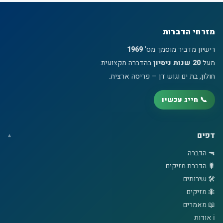
מזרחי הדברות
רישיון מדביר מוסמך מס'
1969
מעל
20 שנות ניסיון
בהדברה מקצועית.
חולון, בת ים וגוש דן – פריסה ארצית.
📞 חייג עכשיו
דפים
🔫 הדברה
🐛 הדברת מזיקים
🛠️ שירותים
🐜 מזיקים
📖 מאמרים
ℹ️ אודות