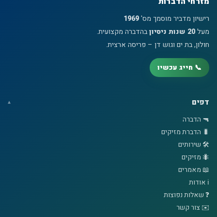
מזרחי הדברות
רישיון מדביר מוסמך מס'
1969
מעל
20 שנות ניסיון
בהדברה מקצועית.
חולון, בת ים וגוש דן – פריסה ארצית.
📞 חייג עכשיו
דפים
🔫 הדברה
🐛 הדברת מזיקים
🛠️ שירותים
🐜 מזיקים
📖 מאמרים
ℹ️ אודות
❓ שאלות נפוצות
✉️ צור קשר