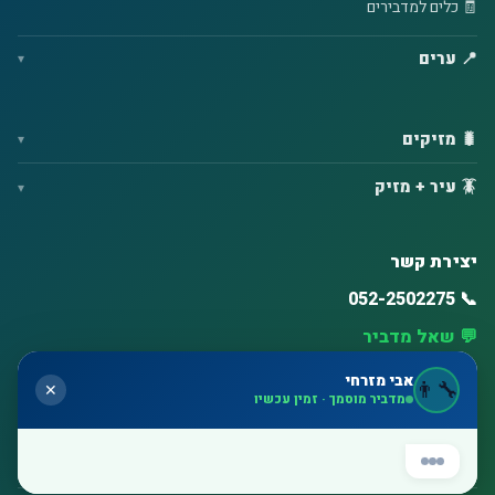
🧾 כלים למדבירים
📍 ערים
🐛 מזיקים
🪳 עיר + מזיק
אבי מזרחי
👨‍🔧
✕
יצירת קשר
מדביר מוסמך · זמין עכשיו
📞 052-2502275
💬 שאל מדביר
יש לך בעיה עם מזיקים? 👇
שלח לי הודעה ואני
אחזור אליך תוך דקות
– בלי להתחייב לכלום.
⏰ זמינות גבוהה – ימים א'–ו'
✓✓ 11:16
🗺️ חולון, בת ים, ראשון לציון, תל אביב, רחובות, נס ציונה, אשדוד
🌟 דירוג 5 כוכבים בגוגל
✍️ רשום את הבעיה – אנחנו כבר איתך