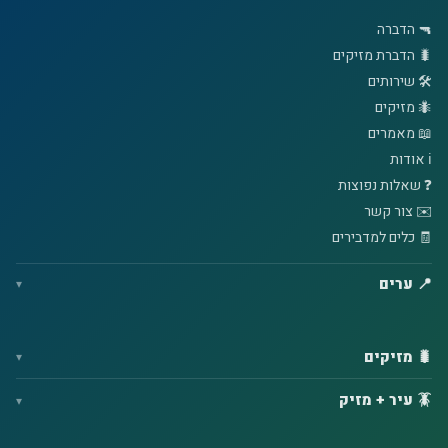
🔫 הדברה
🐛 הדברת מזיקים
🛠️ שירותים
🐜 מזיקים
📖 מאמרים
ℹ️ אודות
❓ שאלות נפוצות
✉️ צור קשר
🧾 כלים למדבירים
📍 ערים
🐛 מזיקים
🪳 עיר + מזיק