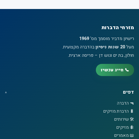
מזרחי הדברות
רישיון מדביר מוסמך מס'
1969
מעל
20 שנות ניסיון
בהדברה מקצועית.
חולון, בת ים וגוש דן – פריסה ארצית.
📞 חייג עכשיו
דפים
🔫 הדברה
🐛 הדברת מזיקים
🛠️ שירותים
🐜 מזיקים
📖 מאמרים