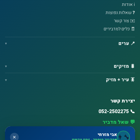
ℹ️ אודות
❓ שאלות נפוצות
✉️ צור קשר
🧾 כלים למדבירים
📍 ערים
🐛 מזיקים
🪳 עיר + מזיק
יצירת קשר
📞 052-2502275
💬 שאל מדביר
⏰ זמינות גבוהה – ימים א'–ו'
אבי מזרחי
👨‍🔧
✕
מדביר מוסמך · זמין עכשיו