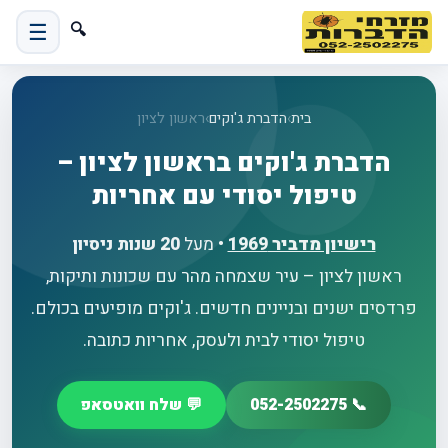
☰
🔍
בית
›
הדברת ג'וקים
›
ראשון לציון
הדברת ג'וקים בראשון לציון –
טיפול יסודי עם אחריות
רישיון מדביר
1969
• מעל
20 שנות ניסיון
ראשון לציון – עיר שצמחה מהר עם שכונות ותיקות,
פרדסים ישנים ובניינים חדשים. ג'וקים מופיעים בכולם.
טיפול יסודי לבית ולעסק, אחריות כתובה.
📞 052-2502275
💬 שלח וואטסאפ