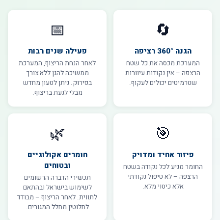
📅
🔄
הגנה 360° רציפה
פעילה שנים רבות
המערכת מכסה את כל שטח
לאחר הנחת הריצוף, המערכת
הרצפה – אין נקודות עיוורות
ממשיכה להגן ללא צורך
שטרמיטים יכולים לעקוף.
בפירוק. ניתן לטעון מחדש
מבלי לגעת בריצוף.
🌿
🎯
פיזור אחיד ומדויק
חומרים אקולוגיים
ובטוחים
החומר מגיע לכל נקודה בשטח
הרצפה – לא טיפול נקודתי
תכשירי הדברה הרשומים
אלא כיסוי מלא.
לשימוש בישראל ובהתאם
לתווית. לאחר הריצוף – מבודד
לחלוטין מחלל המגורים.