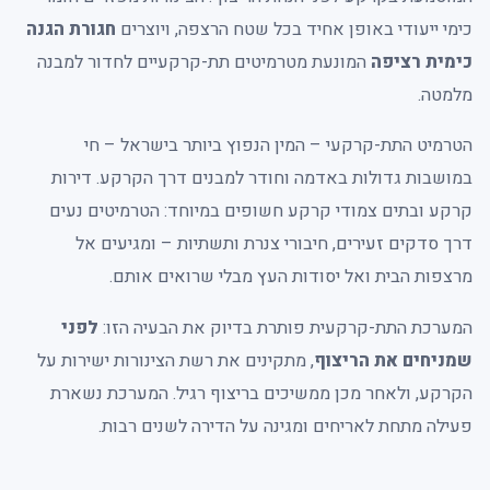
כימי ייעודי באופן אחיד בכל שטח הרצפה, ויוצרים
חגורת הגנה
כימית רציפה
המונעת מטרמיטים תת-קרקעיים לחדור למבנה
מלמטה.
הטרמיט התת-קרקעי – המין הנפוץ ביותר בישראל – חי
במושבות גדולות באדמה וחודר למבנים דרך הקרקע. דירות
קרקע ובתים צמודי קרקע חשופים במיוחד: הטרמיטים נעים
דרך סדקים זעירים, חיבורי צנרת ותשתיות – ומגיעים אל
מרצפות הבית ואל יסודות העץ מבלי שרואים אותם.
המערכת התת-קרקעית פותרת בדיוק את הבעיה הזו:
לפני
שמניחים את הריצוף
, מתקינים את רשת הצינורות ישירות על
הקרקע, ולאחר מכן ממשיכים בריצוף רגיל. המערכת נשארת
פעילה מתחת לאריחים ומגינה על הדירה לשנים רבות.