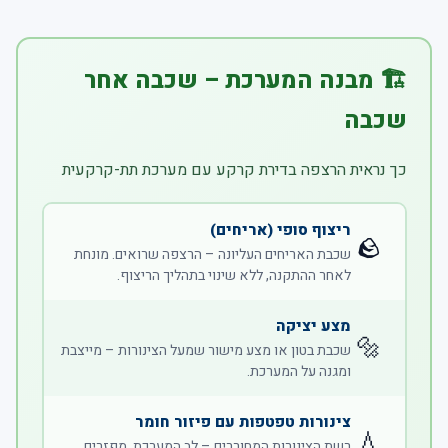
🏗️ מבנה המערכת – שכבה אחר
שכבה
כך נראית הרצפה בדירת קרקע עם מערכת תת-קרקעית
ריצוף סופי (אריחים)
🪨
שכבת האריחים העליונה – הרצפה שרואים. מונחת
לאחר ההתקנה, ללא שינוי בתהליך הריצוף.
מצע יציקה
🔩
שכבת בטון או מצע מישור שמעל הצינורות – מייצבת
ומגנה על המערכת.
צינורות טפטפות עם פיזור חומר
💧
רשת הצינורות המחוררים – לב המערכת. מפזרים