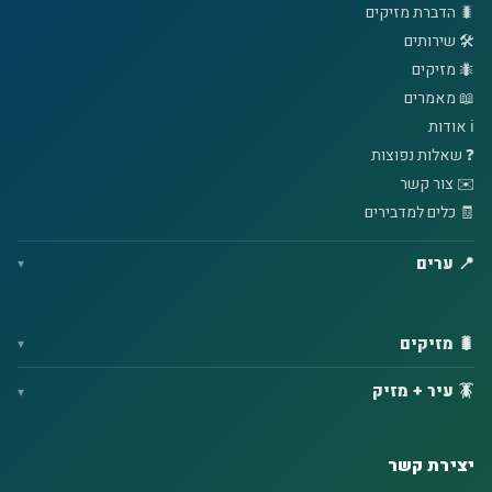
🐛 הדברת מזיקים
🛠️ שירותים
🐜 מזיקים
📖 מאמרים
ℹ️ אודות
❓ שאלות נפוצות
✉️ צור קשר
🧾 כלים למדבירים
📍 ערים
🐛 מזיקים
🪳 עיר + מזיק
יצירת קשר