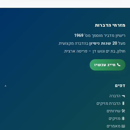
מזרחי הדברות
רישיון מדביר מוסמך מס'
1969
מעל
20 שנות ניסיון
בהדברה מקצועית.
חולון, בת ים וגוש דן – פריסה ארצית.
📞 חייג עכשיו
דפים
🔫 הדברה
🐛 הדברת מזיקים
🛠️ שירותים
🐜 מזיקים
📖 מאמרים