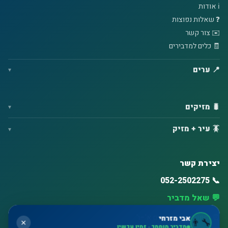
ℹ️ אודות
❓ שאלות נפוצות
✉️ צור קשר
🧾 כלים למדבירים
📍 ערים
🐛 מזיקים
🪳 עיר + מזיק
יצירת קשר
📞 052-2502275
💬 שאל מדביר
⏰ זמינות גבוהה – ימים א'–ו'
אבי מזרחי
👨‍🔧
✕
מדביר מוסמך · זמין עכשיו