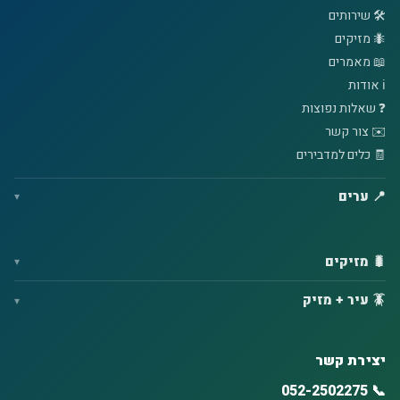
🛠️ שירותים
🐜 מזיקים
📖 מאמרים
ℹ️ אודות
❓ שאלות נפוצות
✉️ צור קשר
🧾 כלים למדבירים
📍 ערים
🐛 מזיקים
🪳 עיר + מזיק
יצירת קשר
📞 052-2502275