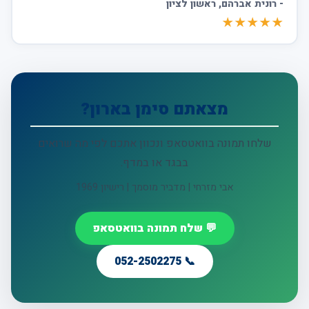
-
רונית אברהם
, ראשון לציון
★★★★★
מצאתם סימן בארון?
שלחו תמונה בוואטסאפ ונכוון אתכם לפי מה שרואים
בבגד או במדף.
אבי מזרחי | מדביר מוסמך | רישיון 1969
💬 שלח תמונה בוואטסאפ
📞 052-2502275