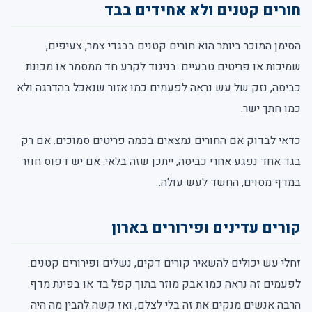
חורים קטנים ולא אחידים בבד
הסימן המוכר ביותר הוא חורים קטנים בבגדי צמר, צעיפים,
שמיכות או פריטים טבעיים. בניגוד לקרע חד ממסמר או מכונת
כביסה, נזק של עש נראה לפעמים כמו אזור שנאכל בהדרגה ולא
כמו חתך ישר.
כדאי לבדוק אם החורים נמצאים בכמה פריטים סמוכים. אם רק
בגד אחד נפגע אחרי כביסה, ייתכן שזה בלאי. אם יש דפוס חוזר
במדף מסוים, החשד לעש עולה.
קורים עדינים ופירורים בארון
זחלי עש יכולים להשאיר קורים דקים, נשלים ופירורים קטנים.
לפעמים זה נראה כמו אבק מוזר בתוך קפל בד או בפינת מדף.
הרבה אנשים מנקים את זה בלי לצלם, ואז קשה להבין מה היה