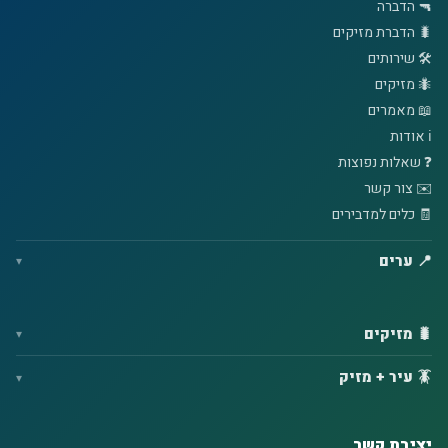
🔫 הדברה
🐛 הדברת מזיקים
🛠️ שירותים
🐜 מזיקים
📖 מאמרים
ℹ️ אודות
❓ שאלות נפוצות
✉️ צור קשר
🧾 כלים למדבירים
📍 ערים
🐛 מזיקים
🪳 עיר + מזיק
יצירת קשר