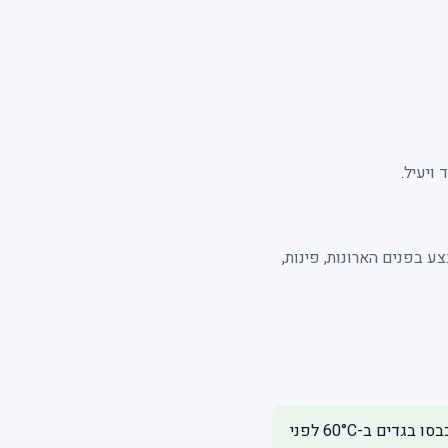
ויעיל.
 בפנים הארונות, פינות,
עש מזון – יש לזרוק את כל מוצרי המזון הנגועים לפני הטיפול. עש בגדים – כבסו בגדים ב-60°C לפני