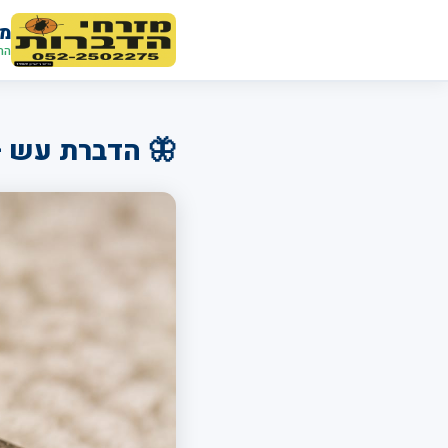
מז
הח
🦋 הדברת עש –