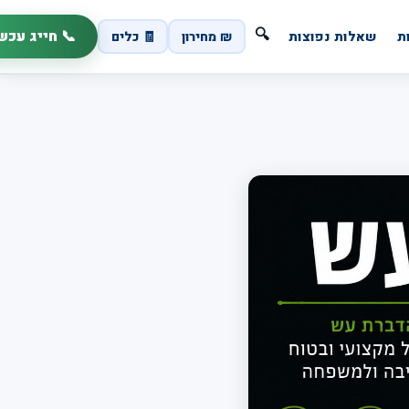
 חייג עכשיו
🔍
🧾 כלים
₪ מחירון
שאלות נפוצות
א