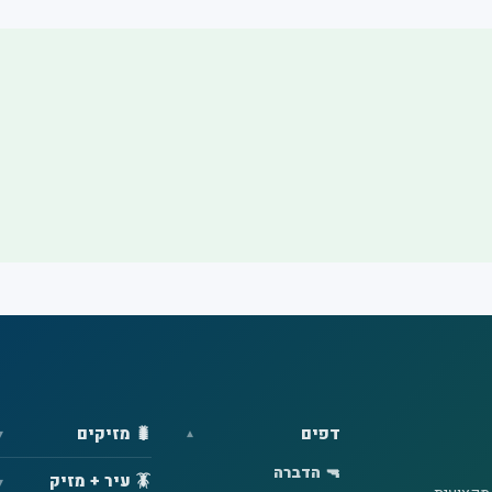
דפים
🐛 מזיקים
🔫 הדברה
🪳 עיר + מזיק