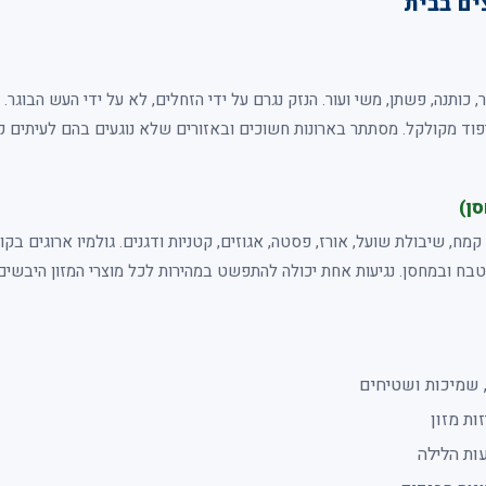
ים בבית
, כותנה, פשתן, משי ועור. הנזק נגרם על ידי הזחלים, לא על ידי העש הבוגר.
יפוד מקולקל. מסתתר בארונות חשוכים ובאזורים שלא נוגעים בהם לעיתים קר
ן)
– קמח, שיבולת שועל, אורז, פסטה, אגוזים, קטניות ודגנים. גולמיו ארוגים בק
טבח ובמחסן. נגיעות אחת יכולה להתפשט במהירות לכל מוצרי המזון היבשים
 שמיכות ושטיחים
ות מזון
ת הלילה