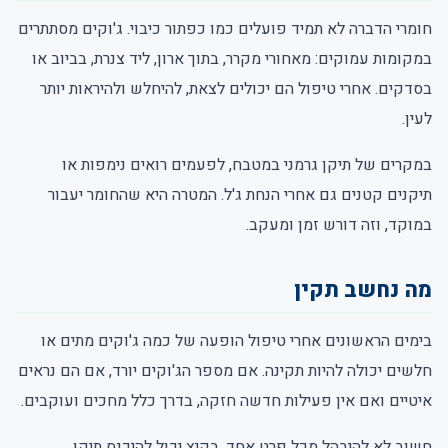
חומרי הדברה לא תמיד פועלים כמו כפתור כיבוי. ג'וקים מסתתרים
במקומות עמוקים: מאחורי מקרר, בתוך ארון, ליד צנרת, בביוב או
בסדקים. אחרי טיפול הם יכולים לצאת, להיחלש ולהיראות יותר
לעין.
במקרים של תיקן גרמני במטבח, לפעמים רואים נימפות או
תיקנים קטנים גם אחרי הנחת ג'ל. המטרה היא שהחומר יעבור
במוקד, וזה דורש זמן ומעקב.
מה נחשב תקין
בימים הראשונים אחרי טיפול הופעה של כמה ג'וקים מתים או
חלשים יכולה להיות תקינה. אם מספר הג'וקים יורד, אם הם נראים
איטיים ואם אין פעילות חדשה חזקה, בדרך כלל מחכים ועוקבים.
חשוב לא להיבהל מכל פרט אחד. בקיץ יכול להיכנס תיקן