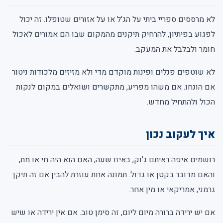
לא מרססים ספריי ביתי על הג'ל או על אזורים שטופלו. זה יכול
לפגוע בפיתיון, להרחיק תיקנים מהמקום שבו הם אמורים לאכול
חומר ולבלבל את המעקב.
לא שוטפים פנלים ופינות מוקדם מדי ולא מזיזים מלכודות ניטור
אם הונחו. אם משהו מפריע, מתקשרים ושואלים במקום לנקות
הכול ולהתחיל מחדש.
איך לעקוב נכון
רושמים איפה ראיתם ג'וק, באיזו שעה, האם הוא היה חי או מת,
והאם מדובר בקטן או גדול. תמונה אחת עוזרת להבין אם זה תיקן
גרמני, אמריקאי או מין אחר.
אם יש ירידה ברורה מיום ליום, זה סימן טוב. אם אין ירידה או שיש