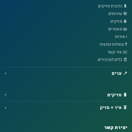
🐛 הדברת מזיקים
🛠️ שירותים
🐜 מזיקים
📖 מאמרים
ℹ️ אודות
❓ שאלות נפוצות
✉️ צור קשר
🧾 כלים למדבירים
📍 ערים
🐛 מזיקים
🪳 עיר + מזיק
יצירת קשר