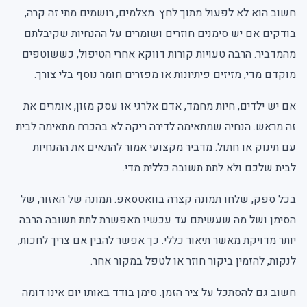
חשוב הוא לא לפעול מתוך לחץ. מצלמים, רושמים מתי זה קרה,
בודקים אם יש סימנים חוזרים ושומרים על ההנחיות שקיבלתם
מהמדביר. הרבה טעויות קורות דווקא אחרי הטיפול, כששוטפים
מוקדם מדי, מזיזים פיתיונות או מפזרים חומר נוסף בלי צורך.
אם יש ילדים, חיות מחמד, אדם אלרגי או עסק מזון, אומרים את
זה מראש. הנחיה שמתאימה לדירה ריקה לא בהכרח מתאימה לבית
עם תינוק או חתול. מדביר מקצועי אמור להתאים את ההנחיות
לבית שלכם ולא לתת תשובה כללית מדי.
בכל ספק, שלחו תמונה קצרה בוואטסאפ. תמונה של האזור, של
הסימן ושל מה שעשיתם עד עכשיו מאפשרת לתת תשובה הרבה
יותר מדויקת מאשר תיאור כללי. כך אפשר להבין אם צריך לחכות,
לנקות, להזמין ביקור חוזר או לטפל במקור אחר.
חשוב גם להסתכל על ציר הזמן. סימן בודד באותו יום אינו דומה