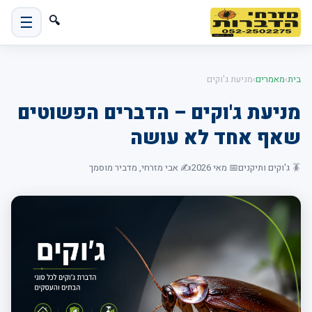
☰
🔍
בית
›
מאמרים
›
מניעת ג'וקים
מניעת ג'וקים – הדברים הפשוטים
שאף אחד לא עושה
🪳 ג'וקים ותיקנים
📅 מאי 2026
✍️ אבי מזרחי, מדביר מוסמך