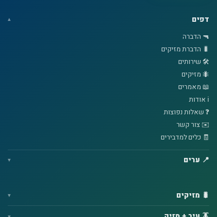
דפים
🔫 הדברה
🐛 הדברת מזיקים
🛠️ שירותים
🐜 מזיקים
📖 מאמרים
ℹ️ אודות
❓ שאלות נפוצות
✉️ צור קשר
🧾 כלים למדבירים
📍 ערים
🐛 מזיקים
🪳 עיר + מזיק