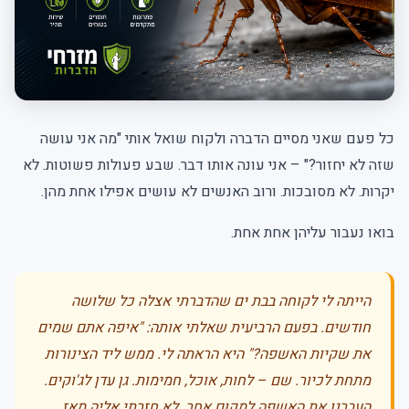
כל פעם שאני מסיים הדברה ולקוח שואל אותי "מה אני עושה
שזה לא יחזור?" – אני עונה אותו דבר. שבע פעולות פשוטות. לא
יקרות. לא מסובכות. ורוב האנשים לא עושים אפילו אחת מהן.
בואו נעבור עליהן אחת אחת.
הייתה לי לקוחה בבת ים שהדברתי אצלה כל שלושה
חודשים. בפעם הרביעית שאלתי אותה: "איפה אתם שמים
את שקיות האשפה?" היא הראתה לי. ממש ליד הצינורות
מתחת לכיור. שם – לחות, אוכל, חמימות. גן עדן לג'וקים.
העברנו את האשפה למקום אחר. לא חזרתי אליה מאז.