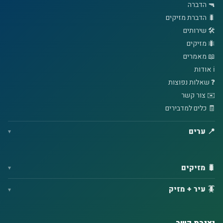
🔫 הדברה
🐛 הדברת מזיקים
🛠️ שירותים
🐜 מזיקים
📖 מאמרים
ℹ️ אודות
❓ שאלות נפוצות
✉️ צור קשר
🧾 כלים למדבירים
📍 ערים
🐛 מזיקים
🪳 עיר + מזיק