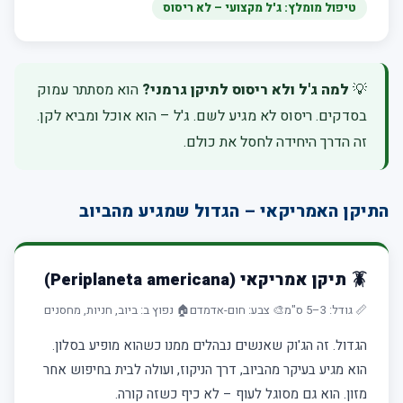
טיפול מומלץ: ג'ל מקצועי – לא ריסוס
💡
למה ג'ל ולא ריסוס לתיקן גרמני?
הוא מסתתר עמוק
בסדקים. ריסוס לא מגיע לשם. ג'ל – הוא אוכל ומביא לקן.
זה הדרך היחידה לחסל את כולם.
התיקן האמריקאי – הגדול שמגיע מהביוב
🪳 תיקן אמריקאי (Periplaneta americana)
📏 גודל: 3–5 ס"מ
🎨 צבע: חום-אדמדם
🏠 נפוץ ב: ביוב, חניות, מחסנים
הגדול. זה הג'וק שאנשים נבהלים ממנו כשהוא מופיע בסלון.
הוא מגיע בעיקר מהביוב, דרך הניקוז, ועולה לבית בחיפוש אחר
מזון. הוא גם מסוגל לעוף – לא כיף כשזה קורה.