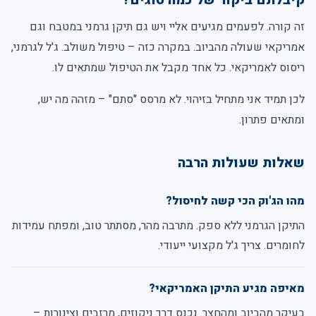
קיבלתם ביקור של כמה סוגים?
זה קורה. לפעמים מגיעים אליי ויש גם תיקן גרמני במטבח וגם
אמריקאי שעולה מהביוב. במקרה כזה – טיפול משולב. ג'ל לגרמני,
ריסוס לאמריקאי. כל אחד מקבל את הטיפול שמתאים לו.
לכן תמיד אני מתחיל בזיהוי. לא מרסס "סתם" – מזהה מה יש,
ומתאים פתרון.
שאלות שעולות הרבה
מהו הג'וק הכי קשה לחיסול?
התיקן הגרמני ללא ספק. מתרבה מהר, מסתתר טוב, ומפתח עמידות
לחומרים. צריך ג'ל מקצועי ייעודי.
מאיפה מגיע התיקן האמריקאי?
בעיקר מהביוב ומהחצר. נכנס דרך ניקוזים, מרזבים וצינורות –