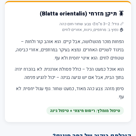
🪳 תיקן מזרחי (Blatta orientalis)
📏 גודל: 2–3 ס"מ
🎨 צבע: שחור-חום כהה
🏠 נפוץ ב: מרתפים, גינות, אזורים לחים
הפחות מוכר מהשלושה, אבל קיים. הוא אוהב קור ולחות –
בניגוד לשניים האחרים. נמצא בעיקר במרתפים, אזורי כביסה,
שטחים לחים. הוא איטי יחסית ולא עף.
הוא אוכל כמעט הכל – כולל פסולת אורגנית. לא בהכרח יהיה
בתוך הבית, אבל אם יש נגיעה בגינה – יכול להגיע פנימה.
סימן מזהה: צבע כהה מאוד, כמעט שחור. גוף עגול יחסית. לא
עף.
טיפול מומלץ: ריסוס חיצוני + טיפול גינה