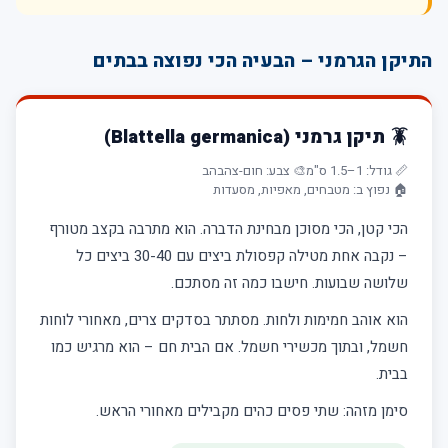
התיקן הגרמני – הבעיה הכי נפוצה בבתים
🪳 תיקן גרמני (Blattella germanica)
📏 גודל: 1–1.5 ס"מ
🎨 צבע: חום-צהבהב
🏠 נפוץ ב: מטבחים, מאפיות, מסעדות
הכי קטן, הכי מסוכן מבחינת הדברה. הוא מתרבה בקצב מטורף
– נקבה אחת מטילה קפסולת ביצים עם 30-40 ביצים כל
שלושה שבועות. חישבו כמה זה מסתכם.
הוא אוהב חמימות ולחות. מסתתר בסדקים צרים, מאחורי לוחות
חשמל, ובתוך מכשירי חשמל. אם הבית חם – הוא מרגיש כמו
בבית.
סימן מזהה: שתי פסים כהים מקבילים מאחורי הראש.