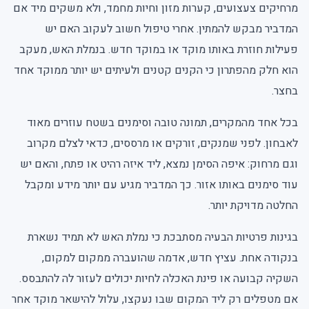
מרחיקים צעצועים, קערות מזון וחיות מחמד, ולא משקים מיד אם
המדביר מבקש להמתין. אחרי טיפול חשוב לעקוב האם יש
פעילות חוזרת באותו מוקד או במוקד חדש. בנמלת האש, מעקב
הוא חלק מהפתרון כי הקנים קטנים ולעיתים יש יותר ממוקד אחד
בחצר.
בכל אחד מהמקרים, תמונה טובה וסימנים בשטח עוזרים מאוד
לאבחון. לפני שמנקים, זורקים או מרססים, כדאי לצלם מקרוב
וגם מרחוק: איפה הסימן נמצא, ליד איזה רהיט או פתח, והאם יש
עוד סימנים באותו אזור. כך המדביר מגיע עם יותר מידע ומקבל
החלטה מדויקת יותר.
בגינות פרטיות הבעיה מסתבכת כי נמלת האש לא תמיד נשארת
בנקודה אחת. עציץ חדש, אדמה שהועברה ממקום למקום,
השקיה קבועה או פינת האכלה לחיות יכולים לעזור לה להתבסס.
אם מטפלים רק ליד המקום שבו נעקצו, עלול להישאר מוקד אחר