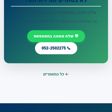
לא בטוחים מה זיהיתם?
שלחו תמונה בוואטסאפ ונכוון אתכם לפי הסימנים.
אבי מזרחי | מדביר מוסמך | רישיון 1969 | דירוג 5.0 בגוגל
💬 שלח תמונה בוואטסאפ
📞 052-2502275
← כל המאמרים