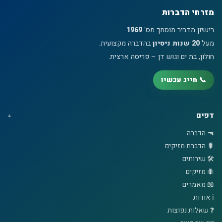
מזרחי הדברות
רישיון מדביר מוסמך מס'
1969
מעל
20 שנות ניסיון
בהדברה מקצועית.
חולון, בת ים וגוש דן – פריסה ארצית.
📞 חייג עכשיו
דפים
🔫 הדברה
🐛 הדברת מזיקים
🛠️ שירותים
🐜 מזיקים
📖 מאמרים
ℹ️ אודות
❓ שאלות נפוצות