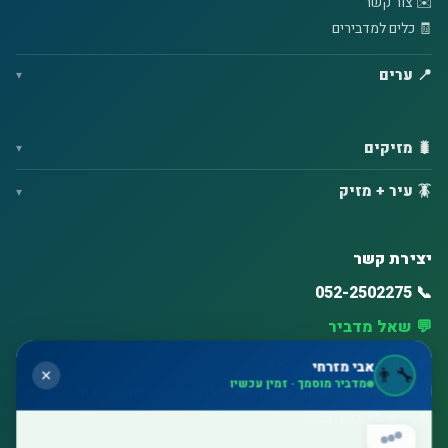
✉️ צור קשר
🧾 כלים למדבירים
📍 ערים
🐛 מזיקים
🪳 עיר + מזיק
יצירת קשר
📞 052-2502275
💬 שאל מדביר
⏰ זמינות גבוהה – ימים א'–ו'
אבי מזרחי
👨‍🔧
✕
מדביר מוסמך · זמין עכשיו
🗺️ חולון, בת ים, ראשון לציון, תל אביב, רחובות, נס ציונה, אשדוד
🌟 דירוג 5 כוכבים בגוגל