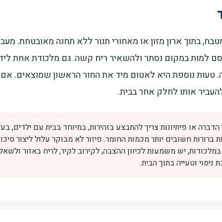
ח, בתוך ארון מזון או מאחורי תנור ללא תחנה מאובטחת. מעבר 
סם למות במקום נסתר ולהשאיר ריח קשה. גם מלכודת אחת ליד
ה. טעות נוספת היא לאטום מיד את החור הראשון שמוצאים. אם 
העביר אותו לחלק אחר בבית.
ברה או פיתיונות צריך להתבצע בזהירות, במיוחד בבית עם ילדים, בעלי 
ת ברורות חשובים יותר מכמות החומר. פיזור לא מבוקר עלול ליצור סיכו
לכודות, יש משמעות לכיוון ההצבה, לקירוב לקיר, לריח באזור ולשא
ניסוי וטעייה בתוך הבית.