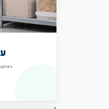
עכ
ראיתם ע