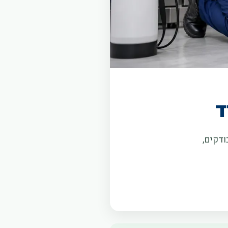
ד
ודקים,