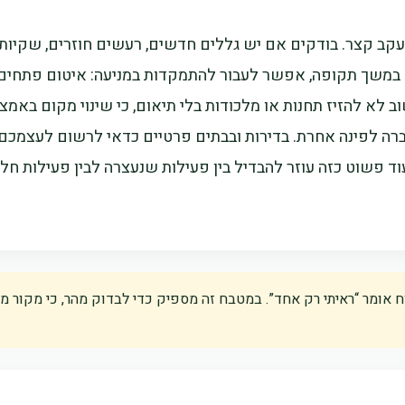
עקב קצר. בודקים אם יש גללים חדשים, רעשים חוזרים, שקיות 
 במשך תקופה, אפשר לעבור להתמקדות במניעה: איטום פתחים, ני
חשוב לא להזיז תחנות או מלכודות בלי תיאום, כי שינוי מקום בא
רה לפינה אחרת. בדירות ובבתים פרטיים כדאי לרשום לעצמכם
וד פשוט כזה עוזר להבדיל בין פעילות שנעצרה לבין פעילות 
אומר “ראיתי רק אחד”. במטבח זה מספיק כדי לבדוק מהר, כי מקור מזו