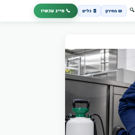
📞 חייג עכשיו
🔍
₪ מחירון
🧾 כלים