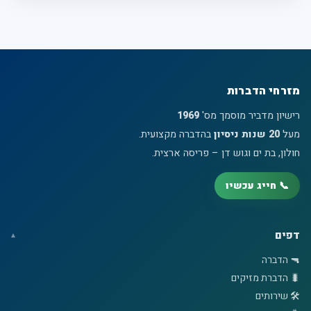
מזרחי הדברות
רישיון מדביר מוסמך מס'
1969
מעל
20 שנות ניסיון
בהדברה מקצועית.
חולון, בת ים וגוש דן – פריסה ארצית.
📞 חייג עכשיו
דפים
🔫 הדברה
🐛 הדברת מזיקים
🛠️ שירותים