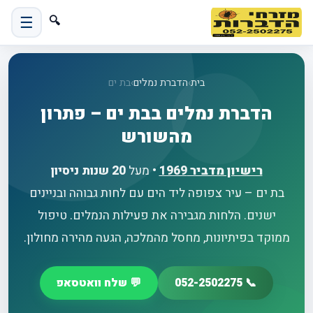
☰
🔍
בית
›
הדברת נמלים
›
בת ים
הדברת נמלים בבת ים – פתרון
מהשורש
רישיון מדביר
1969
• מעל
20 שנות ניסיון
בת ים – עיר צפופה ליד הים עם לחות גבוהה ובניינים
ישנים. הלחות מגבירה את פעילות הנמלים. טיפול
ממוקד בפיתיונות, מחסל מהמלכה, הגעה מהירה מחולון.
📞 052-2502275
💬 שלח וואטסאפ