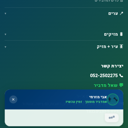
🧾 כלים למדבירים
📍 ערים
🐛 מזיקים
🪳 עיר + מזיק
יצירת קשר
📞 052-2502275
💬 שאל מדביר
⏰ זמינות גבוהה – ימים א'–ו'
אבי מזרחי
👨‍🔧
✕
מדביר מוסמך · זמין עכשיו
🗺️ חולון, בת ים, ראשון לציון, תל אביב, רחובות, נס ציונה, אשדוד
🌟 דירוג 5 כוכבים בגוגל