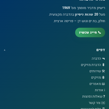
רישיון מדביר מוסמך מס'
1969
מעל
20 שנות ניסיון
בהדברה מקצועית.
חולון, בת ים וגוש דן – פריסה ארצית.
📞 חייג עכשיו
דפים
🔫 הדברה
🐛 הדברת מזיקים
🛠️ שירותים
🐜 מזיקים
📖 מאמרים
ℹ️ אודות
❓ שאלות נפוצות
✉️ צור קשר