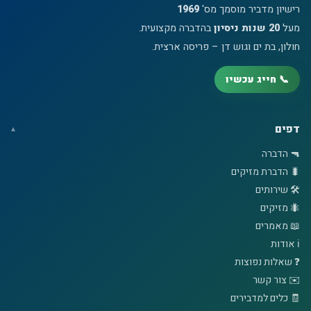
רישיון מדביר מוסמך מס'
1969
מעל
20 שנות ניסיון
בהדברה מקצועית.
חולון, בת ים וגוש דן – פריסה ארצית.
📞 חייג עכשיו
דפים
🔫 הדברה
🐛 הדברת מזיקים
🛠️ שירותים
🐜 מזיקים
📖 מאמרים
ℹ️ אודות
❓ שאלות נפוצות
✉️ צור קשר
🧾 כלים למדבירים